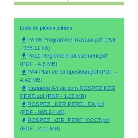
Liste de pièces jointes
file_download
PA 08 Programme Travaux.pdf (PDF
- 938.11 kB)
file_download
PA10 Reglement lotissement.pdf
(PDF - 4.8 MB)
file_download
PA4 Plan de composition.pdf (PDF -
4.42 MB)
file_download
plaquette A4 de com ROSPEZ KER
PERE.pdf (PDF - 1.06 MB)
file_download
ROSPEZ _KER PERE _EA.pdf
(PDF - 865.64 kB)
file_download
ROSPEZ_KER_PERE_CCCT.pdf
(PDF - 2.11 MB)