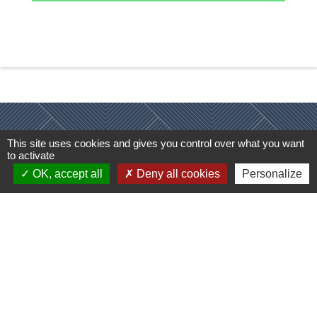
This site uses cookies and gives you control over what you want
Contacts
to activate
OK, accept all
Deny all cookies
Personalize
Commune de Rospez
1 Place de la Mairie
22300 Rospez - FRANCE
+33 2 96 38 07 15
Formulaire de contact