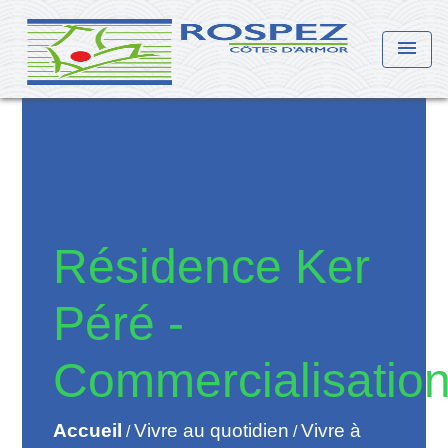
menu
Résidence Ker
Péré -
Commercialisatio
Accueil
Vivre au quotidien
Vivre à
/
/