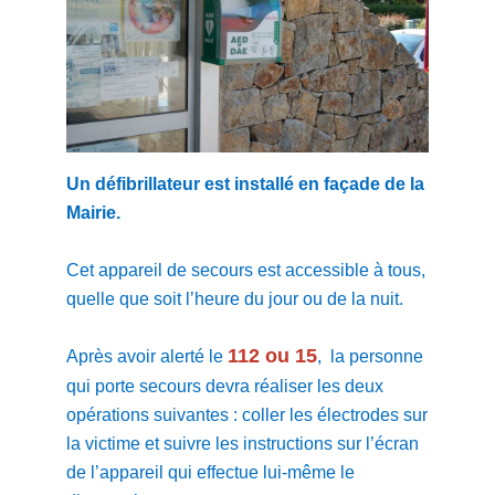
Un défibrillateur est installé en façade de la
Mairie.
Cet appareil de secours est accessible à tous,
quelle que soit l’heure du jour ou de la nuit.
112 ou 15
Après avoir alerté le
, la personne
qui porte secours devra réaliser les deux
opérations suivantes : coller les électrodes sur
la victime et suivre les instructions sur l’écran
de l’appareil qui effectue lui-même le