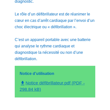
diagnostic.
Le rôle d’un défibrillateur est de réanimer le
cœur en cas d’arrêt cardiaque par l’envoi d’un
choc électrique ou « défibrillation ».
C’est un appareil portable avec une batterie
qui analyse le rythme cardiaque et
diagnostique la nécessité ou non d’une
.
défibrillation
Notice d'utilisation
file_download
Notice défibrillateur.pdf (PDF -
298.84 kB)