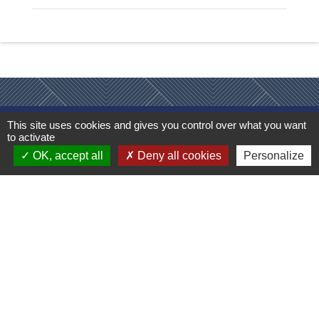
This site uses cookies and gives you control over what you want
Contacts
to activate
OK, accept all
Deny all cookies
Personalize
Commune de Rospez
1 Place de la Mairie
22300 Rospez - FRANCE
+33 2 96 38 07 15
Formulaire de contact
Géoportail