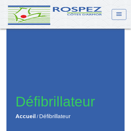
menu
Défibrillateur
Accueil
Défibrillateur
/