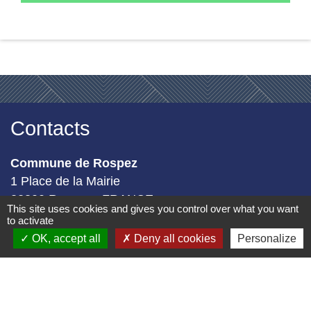
Contacts
Commune de Rospez
1 Place de la Mairie
22300 Rospez - FRANCE
This site uses cookies and gives you control over what you want
+33 2 96 38 07 15
to activate
Formulaire de contact
OK, accept all
Deny all cookies
Personalize
Géoportail