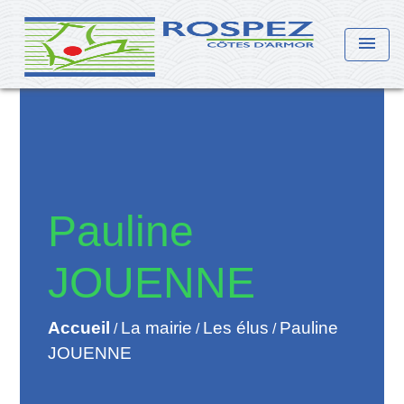
menu
Pauline
JOUENNE
Accueil
La mairie
Les élus
Pauline
/
/
/
JOUENNE