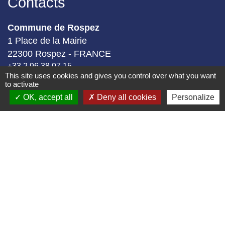
Contacts
Commune de Rospez
1 Place de la Mairie
22300 Rospez - FRANCE
+33 2 96 38 07 15
This site uses cookies and gives you control over what you want
Formulaire de contact
to activate
OK, accept all
Deny all cookies
Personalize
Géoportail
Géoportail
-
-
Mentions légales
Politique de confidentialité
-
-
Accessibilité
Plan du site
Gestion des cookies