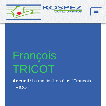
menu
François
TRICOT
Accueil
La mairie
Les élus
François
/
/
/
TRICOT